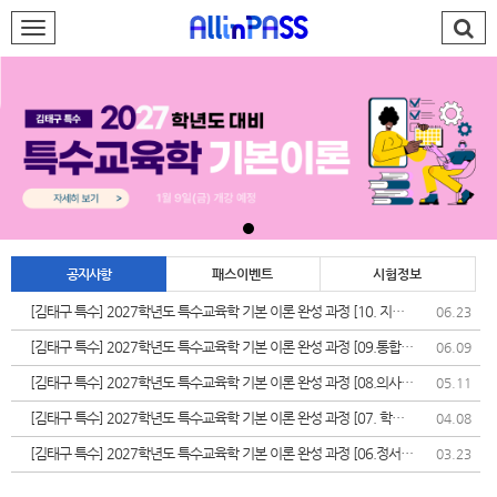
로그인
회원가입
AllinPASS팀
특수 김태구
재능기부
공지사항
패스이벤트
시험정보
합격발전소
[김태구 특수] 2027학년도 특수교육학 기본 이론 완성 과정 [10. 지체
06.23
장애]
PASS#
[김태구 특수] 2027학년도 특수교육학 기본 이론 완성 과정 [09.통합교
06.09
육]
학습지원센터
[김태구 특수] 2027학년도 특수교육학 기본 이론 완성 과정 [08.의사소
05.11
통장애]
[김태구 특수] 2027학년도 특수교육학 기본 이론 완성 과정 [07. 학습
04.08
나의강의실
장애]
[김태구 특수] 2027학년도 특수교육학 기본 이론 완성 과정 [06.정서
03.23
&bull;행동장애]