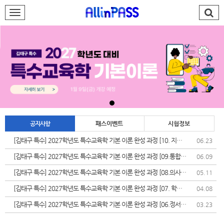
로그인
회원가입
AllinPASS팀
특수 김태구
재능기부
공지사항
패스이벤트
시험정보
합격발전소
[김태구 특수] 2027학년도 특수교육학 기본 이론 완성 과정 [10. 지체
06.23
장애]
PASS#
[김태구 특수] 2027학년도 특수교육학 기본 이론 완성 과정 [09.통합교
06.09
육]
학습지원센터
[김태구 특수] 2027학년도 특수교육학 기본 이론 완성 과정 [08.의사소
05.11
통장애]
[김태구 특수] 2027학년도 특수교육학 기본 이론 완성 과정 [07. 학습
04.08
나의강의실
장애]
[김태구 특수] 2027학년도 특수교육학 기본 이론 완성 과정 [06.정서
03.23
&bull;행동장애]