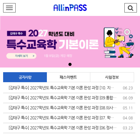
로그인
회원가입
AllinPASS팀
특수 김태구
재능기부
공지사항
패스이벤트
시험정보
합격발전소
[김태구 특수] 2027학년도 특수교육학 기본 이론 완성 과정 [10. 지체
06.23
장애]
PASS#
[김태구 특수] 2027학년도 특수교육학 기본 이론 완성 과정 [09.통합교
06.09
육]
학습지원센터
[김태구 특수] 2027학년도 특수교육학 기본 이론 완성 과정 [08.의사소
05.11
통장애]
[김태구 특수] 2027학년도 특수교육학 기본 이론 완성 과정 [07. 학습
04.08
나의강의실
장애]
[김태구 특수] 2027학년도 특수교육학 기본 이론 완성 과정 [06.정서
03.23
&bull;행동장애]