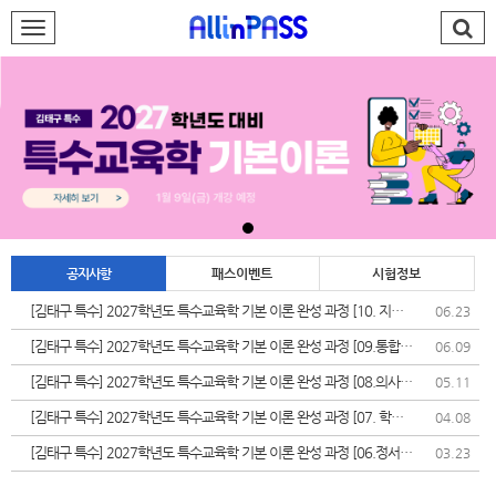
로그인
회원가입
AllinPASS팀
특수 김태구
재능기부
공지사항
패스이벤트
시험정보
합격발전소
[김태구 특수] 2027학년도 특수교육학 기본 이론 완성 과정 [10. 지체
06.23
장애]
PASS#
[김태구 특수] 2027학년도 특수교육학 기본 이론 완성 과정 [09.통합교
06.09
육]
학습지원센터
[김태구 특수] 2027학년도 특수교육학 기본 이론 완성 과정 [08.의사소
05.11
통장애]
[김태구 특수] 2027학년도 특수교육학 기본 이론 완성 과정 [07. 학습
04.08
나의강의실
장애]
[김태구 특수] 2027학년도 특수교육학 기본 이론 완성 과정 [06.정서
03.23
&bull;행동장애]