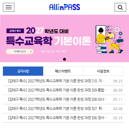
로그인
회원가입
AllinPASS팀
특수 김태구
재능기부
공지사항
패스이벤트
시험정보
합격발전소
[김태구 특수] 2027학년도 특수교육학 기본 이론 완성 과정 [10. 지체
06.23
장애]
PASS#
[김태구 특수] 2027학년도 특수교육학 기본 이론 완성 과정 [09.통합교
06.09
육]
학습지원센터
[김태구 특수] 2027학년도 특수교육학 기본 이론 완성 과정 [08.의사소
05.11
통장애]
[김태구 특수] 2027학년도 특수교육학 기본 이론 완성 과정 [07. 학습
04.08
나의강의실
장애]
[김태구 특수] 2027학년도 특수교육학 기본 이론 완성 과정 [06.정서
03.23
&bull;행동장애]