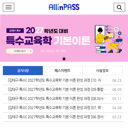
로그인
회원가입
AllinPASS팀
특수 김태구
재능기부
공지사항
패스이벤트
시험정보
합격발전소
[김태구 특수] 2027학년도 특수교육학 기본 이론 완성 과정 [10. 지체
06.23
장애]
PASS#
[김태구 특수] 2027학년도 특수교육학 기본 이론 완성 과정 [09.통합교
06.09
육]
학습지원센터
[김태구 특수] 2027학년도 특수교육학 기본 이론 완성 과정 [08.의사소
05.11
통장애]
[김태구 특수] 2027학년도 특수교육학 기본 이론 완성 과정 [07. 학습
04.08
나의강의실
장애]
[김태구 특수] 2027학년도 특수교육학 기본 이론 완성 과정 [06.정서
03.23
&bull;행동장애]