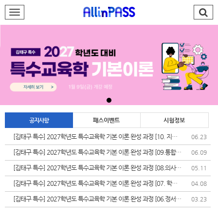
로그인
회원가입
AllinPASS팀
특수 김태구
재능기부
공지사항
패스이벤트
시험정보
합격발전소
[김태구 특수] 2027학년도 특수교육학 기본 이론 완성 과정 [10. 지체
06.23
장애]
PASS#
[김태구 특수] 2027학년도 특수교육학 기본 이론 완성 과정 [09.통합교
06.09
육]
학습지원센터
[김태구 특수] 2027학년도 특수교육학 기본 이론 완성 과정 [08.의사소
05.11
통장애]
[김태구 특수] 2027학년도 특수교육학 기본 이론 완성 과정 [07. 학습
04.08
나의강의실
장애]
[김태구 특수] 2027학년도 특수교육학 기본 이론 완성 과정 [06.정서
03.23
&bull;행동장애]